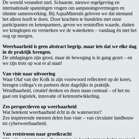
De wereld verandert snel. Schaarste, nieuwe regelgeving en
internationale spanningen vragen om aanpassingsvermogen en
slimme samenwerking. Bij AquaMinerals geloven we dat niemand
het alleen hoeft te doen. Door krachten te bundelen met onze
participanten en ketenpartners, geven we reststoffen waarde, sluiten
we kringlopen en versterken we de waterketen – vandaag én met het
oog op morgen.
Weerbaarheid is geen abstract begrip, maar iets dat we elke dag
in de praktijk brengen.
De uitdagingen zijn groot, maar de beweging is in gang gezet – en
we zijn trots op wat er al staat!
Van visie naar uitvoering
Waar Olaf van der Kolk in zijn voorwoord reflecteert op de koers,
brengen collega’s en partners deze dagelijks in praktijk.
Wendbaarheid, creatief denken en doen staan centraal – of het nu
gaat om logistiek, innovatie of ketenontwikkeling.
Zes perspectieven op weerbaarheid
Wat betekent weerbaarheid écht in de watersector?
Zes inspirerende mensen delen hun visie – van circulaire landbouw
tot cyberweerbaarheid.
Van reststroom naar groeikracht