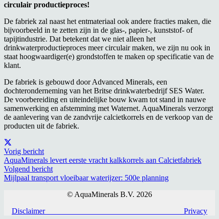
circulair productieproces!
De fabriek zal naast het entmateriaal ook andere fracties maken, die
bijvoorbeeld in te zetten zijn in de glas-, papier-, kunststof- of
tapijtindustrie. Dat betekent dat we niet alleen het
drinkwaterproductieproces meer circulair maken, we zijn nu ook in
staat hoogwaardiger(e) grondstoffen te maken op specificatie van de
klant.
De fabriek is gebouwd door Advanced Minerals, een
dochteronderneming van het Britse drinkwaterbedrijf SES Water.
De voorbereiding en uiteindelijke bouw kwam tot stand in nauwe
samenwerking en afstemming met Waternet. AquaMinerals verzorgt
de aanlevering van de zandvrije calcietkorrels en de verkoop van de
producten uit de fabriek.
Vorig bericht
AquaMinerals levert eerste vracht kalkkorrels aan Calcietfabriek
Volgend bericht
Mijlpaal transport vloeibaar waterijzer: 500e planning
© AquaMinerals B.V. 2026
Disclaimer
Privacy