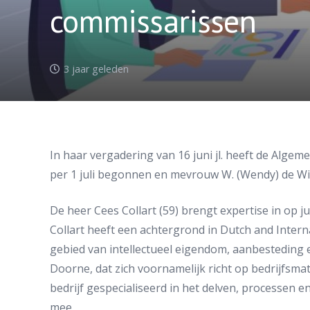
commissarissen
3 jaar geleden
In haar vergadering van 16 juni jl. heeft de Alg
per 1 juli begonnen en mevrouw W. (Wendy) de Wild
De heer Cees Collart (59) brengt expertise in op j
Collart heeft een achtergrond in Dutch and Inter
gebied van intellectueel eigendom, aanbesteding e
Doorne, dat zich voornamelijk richt op bedrijfsmat
bedrijf gespecialiseerd in het delven, processen e
mee.