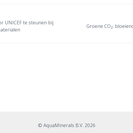
or UNICEF te steunen bij
Groene CO₂: bloeie
aterialen
© AquaMinerals B.V. 2026