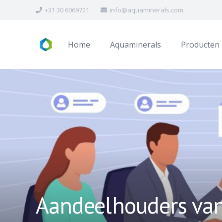
+31 30 6069721
info@aquaminerals.com
Home
Aquaminerals
Producten
Aandeelhouders va