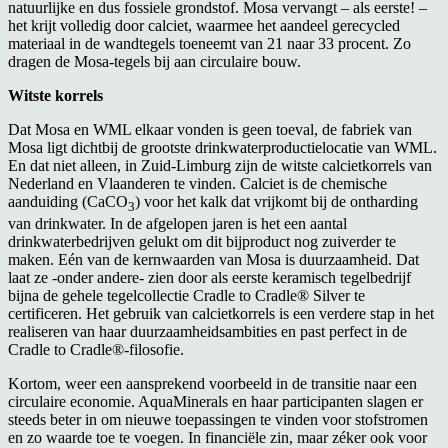
natuurlijke en dus fossiele grondstof. Mosa vervangt – als eerste! –
het krijt volledig door calciet, waarmee het aandeel gerecycled
materiaal in de wandtegels toeneemt van 21 naar 33 procent. Zo
dragen de Mosa-tegels bij aan circulaire bouw.
Witste korrels
Dat Mosa en WML elkaar vonden is geen toeval, de fabriek van
Mosa ligt dichtbij de grootste drinkwaterproductielocatie van WML.
En dat niet alleen, in Zuid-Limburg zijn de witste calcietkorrels van
Nederland en Vlaanderen te vinden. Calciet is de chemische
aanduiding (CaCO
) voor het kalk dat vrijkomt bij de ontharding
3
van drinkwater. In de afgelopen jaren is het een aantal
drinkwaterbedrijven gelukt om dit bijproduct nog zuiverder te
maken. Eén van de kernwaarden van Mosa is duurzaamheid. Dat
laat ze -onder andere- zien door als eerste keramisch tegelbedrijf
bijna de gehele tegelcollectie Cradle to Cradle® Silver te
certificeren. Het gebruik van calcietkorrels is een verdere stap in het
realiseren van haar duurzaamheidsambities en past perfect in de
Cradle to Cradle®-filosofie.
Kortom, weer een aansprekend voorbeeld in de transitie naar een
circulaire economie. AquaMinerals en haar participanten slagen er
steeds beter in om nieuwe toepassingen te vinden voor stofstromen
en zo waarde toe te voegen. In financiële zin, maar zéker ook voor