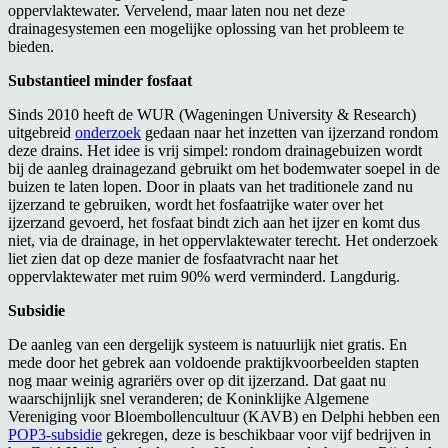
oppervlaktewater. Vervelend, maar laten nou net deze
drainagesystemen een mogelijke oplossing van het probleem te
bieden.
Substantieel minder fosfaat
Sinds 2010 heeft de WUR (Wageningen University & Research)
uitgebreid
onderzoek
gedaan naar het inzetten van ijzerzand rondom
deze drains. Het idee is vrij simpel: rondom drainagebuizen wordt
bij de aanleg drainagezand gebruikt om het bodemwater soepel in de
buizen te laten lopen. Door in plaats van het traditionele zand nu
ijzerzand te gebruiken, wordt het fosfaatrijke water over het
ijzerzand gevoerd, het fosfaat bindt zich aan het ijzer en komt dus
niet, via de drainage, in het oppervlaktewater terecht. Het onderzoek
liet zien dat op deze manier de fosfaatvracht naar het
oppervlaktewater met ruim 90% werd verminderd. Langdurig.
Subsidie
De aanleg van een dergelijk systeem is natuurlijk niet gratis. En
mede door het gebrek aan voldoende praktijkvoorbeelden stapten
nog maar weinig agrariërs over op dit ijzerzand. Dat gaat nu
waarschijnlijk snel veranderen; de Koninklijke Algemene
Vereniging voor Bloembollencultuur (KAVB) en Delphi hebben een
POP3-subsidie
gekregen, deze is beschikbaar voor vijf bedrijven in