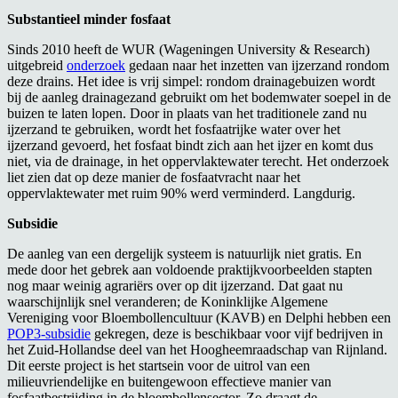
Substantieel minder fosfaat
Sinds 2010 heeft de WUR (Wageningen University & Research)
uitgebreid
onderzoek
gedaan naar het inzetten van ijzerzand rondom
deze drains. Het idee is vrij simpel: rondom drainagebuizen wordt
bij de aanleg drainagezand gebruikt om het bodemwater soepel in de
buizen te laten lopen. Door in plaats van het traditionele zand nu
ijzerzand te gebruiken, wordt het fosfaatrijke water over het
ijzerzand gevoerd, het fosfaat bindt zich aan het ijzer en komt dus
niet, via de drainage, in het oppervlaktewater terecht. Het onderzoek
liet zien dat op deze manier de fosfaatvracht naar het
oppervlaktewater met ruim 90% werd verminderd. Langdurig.
Subsidie
De aanleg van een dergelijk systeem is natuurlijk niet gratis. En
mede door het gebrek aan voldoende praktijkvoorbeelden stapten
nog maar weinig agrariërs over op dit ijzerzand. Dat gaat nu
waarschijnlijk snel veranderen; de Koninklijke Algemene
Vereniging voor Bloembollencultuur (KAVB) en Delphi hebben een
POP3-subsidie
gekregen, deze is beschikbaar voor vijf bedrijven in
het Zuid-Hollandse deel van het Hoogheemraadschap van Rijnland.
Dit eerste project is het startsein voor de uitrol van een
milieuvriendelijke en buitengewoon effectieve manier van
fosfaatbestrijding in de bloembollensector. Zo draagt de