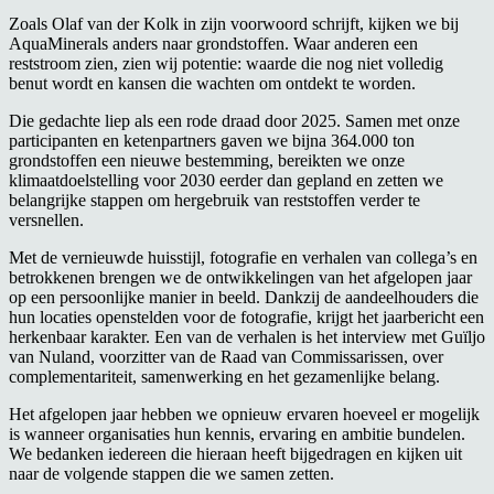
Zoals Olaf van der Kolk in zijn voorwoord schrijft, kijken we bij
AquaMinerals anders naar grondstoffen. Waar anderen een
reststroom zien, zien wij potentie: waarde die nog niet volledig
benut wordt en kansen die wachten om ontdekt te worden.
Die gedachte liep als een rode draad door 2025. Samen met onze
participanten en ketenpartners gaven we bijna 364.000 ton
grondstoffen een nieuwe bestemming, bereikten we onze
klimaatdoelstelling voor 2030 eerder dan gepland en zetten we
belangrijke stappen om hergebruik van reststoffen verder te
versnellen.
Met de vernieuwde huisstijl, fotografie en verhalen van collega’s en
betrokkenen brengen we de ontwikkelingen van het afgelopen jaar
op een persoonlijke manier in beeld. Dankzij de aandeelhouders die
hun locaties openstelden voor de fotografie, krijgt het jaarbericht een
herkenbaar karakter. Een van de verhalen is het interview met Guïljo
van Nuland, voorzitter van de Raad van Commissarissen, over
complementariteit, samenwerking en het gezamenlijke belang.
Het afgelopen jaar hebben we opnieuw ervaren hoeveel er mogelijk
is wanneer organisaties hun kennis, ervaring en ambitie bundelen.
We bedanken iedereen die hieraan heeft bijgedragen en kijken uit
naar de volgende stappen die we samen zetten.