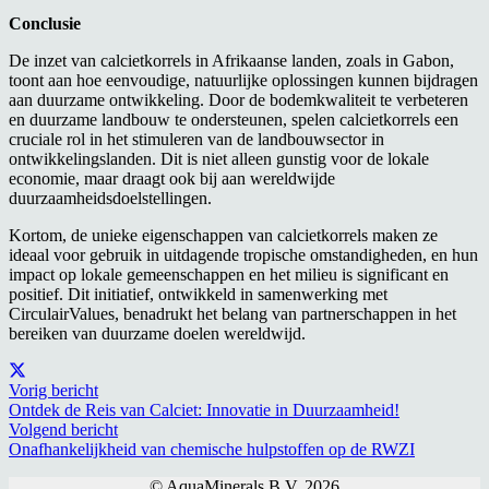
Conclusie
De inzet van calcietkorrels in Afrikaanse landen, zoals in Gabon,
toont aan hoe eenvoudige, natuurlijke oplossingen kunnen bijdragen
aan duurzame ontwikkeling. Door de bodemkwaliteit te verbeteren
en duurzame landbouw te ondersteunen, spelen calcietkorrels een
cruciale rol in het stimuleren van de landbouwsector in
ontwikkelingslanden. Dit is niet alleen gunstig voor de lokale
economie, maar draagt ook bij aan wereldwijde
duurzaamheidsdoelstellingen.
Kortom, de unieke eigenschappen van calcietkorrels maken ze
ideaal voor gebruik in uitdagende tropische omstandigheden, en hun
impact op lokale gemeenschappen en het milieu is significant en
positief. Dit initiatief, ontwikkeld in samenwerking met
CirculairValues, benadrukt het belang van partnerschappen in het
bereiken van duurzame doelen wereldwijd.
Vorig bericht
Ontdek de Reis van Calciet: Innovatie in Duurzaamheid!
Volgend bericht
Onafhankelijkheid van chemische hulpstoffen op de RWZI
© AquaMinerals B.V. 2026