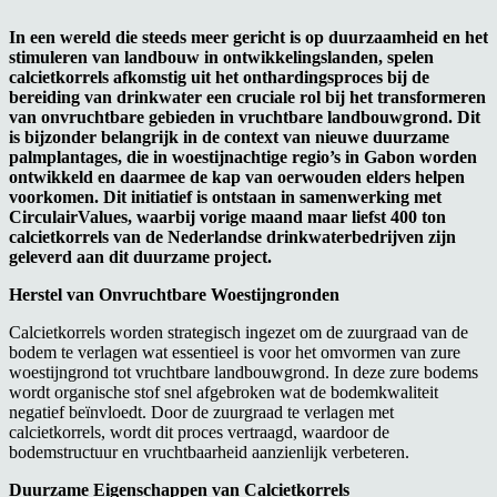
In een wereld die steeds meer gericht is op duurzaamheid en het
stimuleren van landbouw in ontwikkelingslanden, spelen
calcietkorrels afkomstig uit het onthardingsproces bij de
bereiding van drinkwater een cruciale rol bij het transformeren
van onvruchtbare gebieden in vruchtbare landbouwgrond. Dit
is bijzonder belangrijk in de context van nieuwe duurzame
palmplantages, die in woestijnachtige regio’s in Gabon worden
ontwikkeld en daarmee de kap van oerwouden elders helpen
voorkomen. Dit initiatief is ontstaan in samenwerking met
CirculairValues, waarbij vorige maand maar liefst 400 ton
calcietkorrels van de Nederlandse drinkwaterbedrijven zijn
geleverd aan dit duurzame project.
Herstel van Onvruchtbare Woestijngronden
Calcietkorrels worden strategisch ingezet om de zuurgraad van de
bodem te verlagen wat essentieel is voor het omvormen van zure
woestijngrond tot vruchtbare landbouwgrond. In deze zure bodems
wordt organische stof snel afgebroken wat de bodemkwaliteit
negatief beïnvloedt. Door de zuurgraad te verlagen met
calcietkorrels, wordt dit proces vertraagd, waardoor de
bodemstructuur en vruchtbaarheid aanzienlijk verbeteren.
Duurzame Eigenschappen van Calcietkorrels