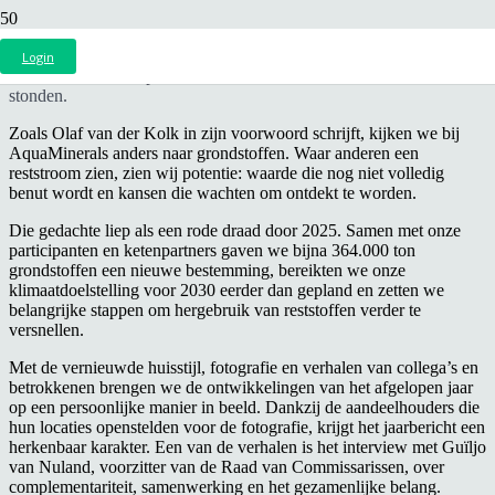
Ons jaarbericht 2025 is uit. Onder het thema
“Alles eruit halen wat
erin zit”
blikken we terug op een jaar waarin samenwerking,
Login
circulariteit en het optimaal benutten van reststoffen centraal
stonden.
Zoals Olaf van der Kolk in zijn voorwoord schrijft, kijken we bij
AquaMinerals anders naar grondstoffen. Waar anderen een
reststroom zien, zien wij potentie: waarde die nog niet volledig
benut wordt en kansen die wachten om ontdekt te worden.
Die gedachte liep als een rode draad door 2025. Samen met onze
participanten en ketenpartners gaven we bijna 364.000 ton
grondstoffen een nieuwe bestemming, bereikten we onze
klimaatdoelstelling voor 2030 eerder dan gepland en zetten we
belangrijke stappen om hergebruik van reststoffen verder te
versnellen.
Met de vernieuwde huisstijl, fotografie en verhalen van collega’s en
betrokkenen brengen we de ontwikkelingen van het afgelopen jaar
op een persoonlijke manier in beeld. Dankzij de aandeelhouders die
hun locaties openstelden voor de fotografie, krijgt het jaarbericht een
herkenbaar karakter. Een van de verhalen is het interview met Guïljo
van Nuland, voorzitter van de Raad van Commissarissen, over
complementariteit, samenwerking en het gezamenlijke belang.