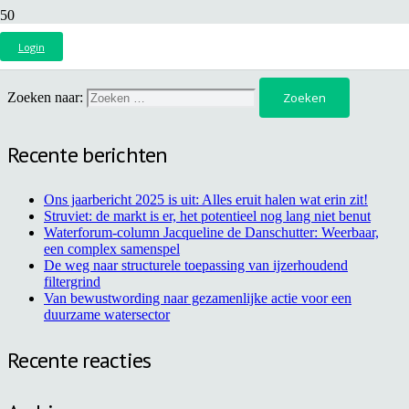
Struviet erkend als grondstof
Login
Zoeken naar:
Recente berichten
Ons jaarbericht 2025 is uit: Alles eruit halen wat erin zit!
Struviet: de markt is er, het potentieel nog lang niet benut
Waterforum-column Jacqueline de Danschutter: Weerbaar,
een complex samenspel
De weg naar structurele toepassing van ijzerhoudend
filtergrind
Van bewustwording naar gezamenlijke actie voor een
duurzame watersector
Recente reacties