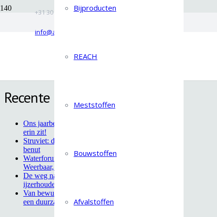
Bijproducten
+31 30 6069721
Van CO₂ naar groei: duurzame innovatie in de glastuinbouw
info@aquaminerals.com
Zoeken naar:
REACH
Recente berichten
Meststoffen
Ons jaarbericht 2025 is uit: Alles eruit halen wat
erin zit!
Struviet: de markt is er, het potentieel nog lang niet
benut
Bouwstoffen
Waterforum-column Jacqueline de Danschutter:
Weerbaar, een complex samenspel
De weg naar structurele toepassing van
ijzerhoudend filtergrind
Van bewustwording naar gezamenlijke actie voor
Afvalstoffen
een duurzame watersector