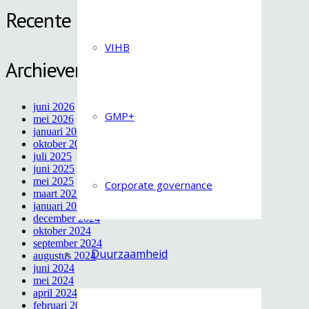
Recente reacties
VIHB
Archieven
juni 2026
GMP+
mei 2026
januari 2026
oktober 2025
juli 2025
juni 2025
mei 2025
Corporate governance
maart 2025
januari 2025
december 2024
oktober 2024
september 2024
Duurzaamheid
augustus 2024
juni 2024
mei 2024
april 2024
februari 2024