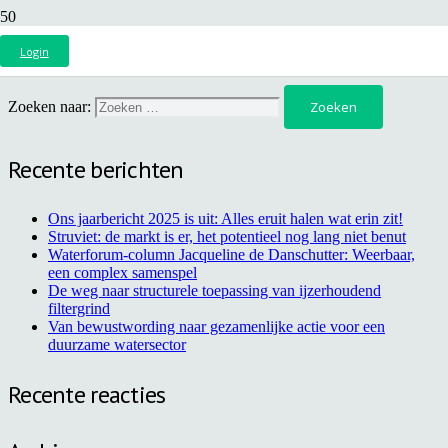
CO₂ uit het waterschap. Groeikracht in de kas!
Login
Zoeken naar:
Recente berichten
Ons jaarbericht 2025 is uit: Alles eruit halen wat erin zit!
Struviet: de markt is er, het potentieel nog lang niet benut
Waterforum-column Jacqueline de Danschutter: Weerbaar,
een complex samenspel
De weg naar structurele toepassing van ijzerhoudend
filtergrind
Van bewustwording naar gezamenlijke actie voor een
duurzame watersector
Recente reacties