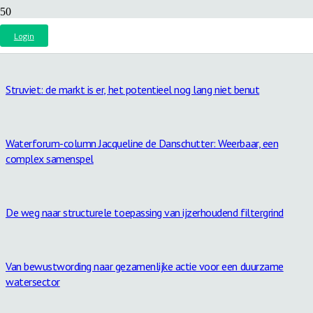
Ons jaarbericht 2025 is uit: Alles eruit halen wat erin zit!
Login
Struviet: de markt is er, het potentieel nog lang niet benut
Waterforum-column Jacqueline de Danschutter: Weerbaar, een
complex samenspel
De weg naar structurele toepassing van ijzerhoudend filtergrind
Van bewustwording naar gezamenlijke actie voor een duurzame
watersector