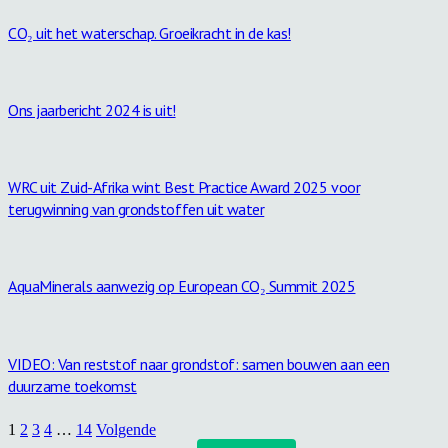
CO₂ uit het waterschap. Groeikracht in de kas!
Ons jaarbericht 2024 is uit!
WRC uit Zuid-Afrika wint Best Practice Award 2025 voor
terugwinning van grondstoffen uit water
AquaMinerals aanwezig op European CO₂ Summit 2025
VIDEO: Van reststof naar grondstof: samen bouwen aan een
duurzame toekomst
1
2
3
4
…
14
Volgende
Zoeken