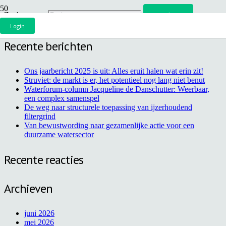
Zoeken naar:
Login
Recente berichten
Ons jaarbericht 2025 is uit: Alles eruit halen wat erin zit!
Struviet: de markt is er, het potentieel nog lang niet benut
Waterforum-column Jacqueline de Danschutter: Weerbaar,
een complex samenspel
De weg naar structurele toepassing van ijzerhoudend
filtergrind
Van bewustwording naar gezamenlijke actie voor een
duurzame watersector
Recente reacties
Archieven
juni 2026
mei 2026